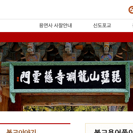
release
불교용어풀