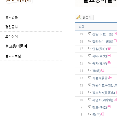
불교입문
경전공부
번호
19
건달바(乾 婆)
교리상식
18
갈라람( 邏藍)
불교용어풀이
17
안심(安心)
불교자료실
16
사대(四大)
15
종자(種字)
14
겁(劫)
13
거륜+(居倫)
12
개원석교록(開元
11
감로처+(甘露處)
10
사념처(四念處)
9
전도(傳道)
8
공(空)