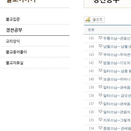
불교입문
경전공부
번호
145
우룡스님─관음신
교리상식
144
낭월스님─ 낭월 
불교용어풀이
143
무여스님─무여큰
불교자료실
142
법철스님─기도의
141
일타스님─ 삼풍 
140
보광스님─어머니
139
일타스님─관세음
138
일타스님─ 금오선
137
일타스님─관세음보
136
일타스님─관음의 
135
지유스님─그렇게
134
종범스님─ 관세음