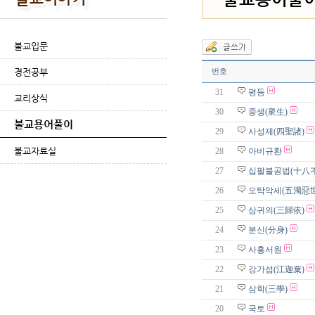
불교입문
경전공부
번호
31
평등
교리상식
30
중생(衆生)
불교용어풀이
29
사성제(四聖諸)
불교자료실
28
아비규환
27
십팔불공법(十八
26
오탁악세(五濁惡世
25
삼귀의(三歸依)
24
분신(分身)
23
사홍서원
22
강가섭(江迦葉)
21
삼학(三學)
20
국토