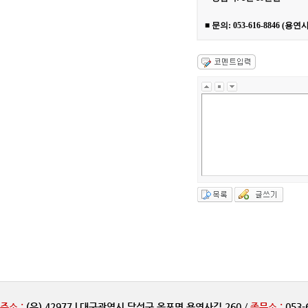
■
문의: 053-616-8846 (용
주소 :
(우) 42977 | 대구광역시 달성군 옥포면 용연사길 260
/
종무소 :
053-