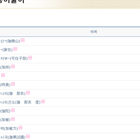
제목
산+(伽種山)
+(家住)
자부+(可住子部)
(加持)
책
(呵責)
나의(迦 那衣)
나의건도(迦 那衣 度)
(伽陀)
(加被)
력(加被力)
시국(迦畢試國)