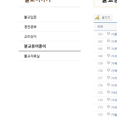
불교입문
경전공부
번호
163
가종
교리상식
162
가주
불교용어풀이
161
가주
불교자료실
160
가지
159
가
158
가책
157
가치
156
가치
155
가타
154
가피
153
가피
152
가필