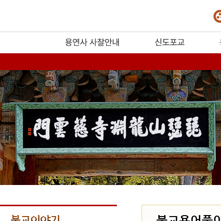
release
불교용어풀