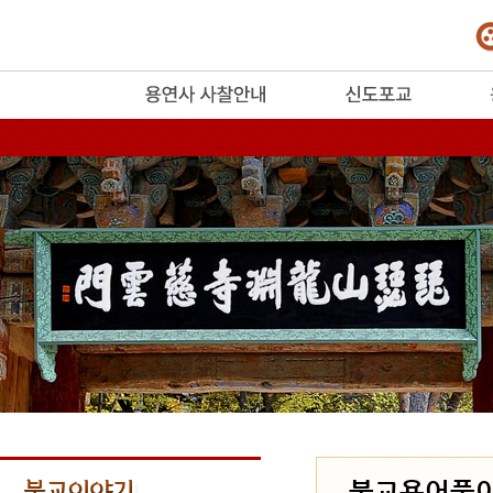
release
불교용어풀