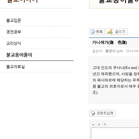
불교입문
경전공부
가니색가(迦 色迦)
교리상식
글쓴이 :
용연사
날짜 :
2014-06
불교용어풀이
불교자료실
고대 인도의 쿠샤나(Ku ana
년간 재위했으며, 사방을 정
의 페샤와르에 해당하는 푸루샤푸
큼 불교의 외호자로서 매우 
王).