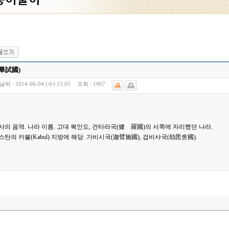
畢試國)
날짜 :
2014-06-04 (수) 15:05
조회 :
1967
의 음역. 나라 이름. 고대 북인도, 건타라국(健 羅國)의 서쪽에 자리했던 나라.
탄의 카불(Kabul) 지방에 해당. 가비시국(迦臂施國), 겁비사국(劫毘舍國).