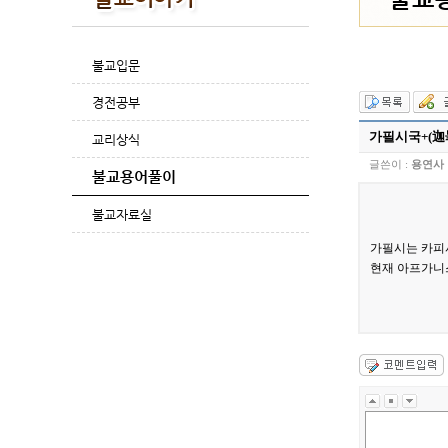
불교입문
경전공부
가필시국+(迦
교리상식
글쓴이 :
용연사
불교용어풀이
불교자료실
가필시는 카피샤
현재 아프가니스