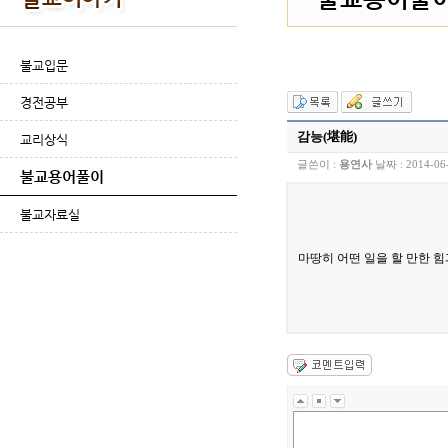
불교입문
경전공부
감능(堪能)
교리상식
글쓴이 :
용연사
날짜 :
2014-06
불교용어풀이
불교자료실
마땅히 어떤 일을 할 만한 힘