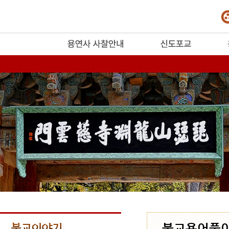
release
불교용어풀